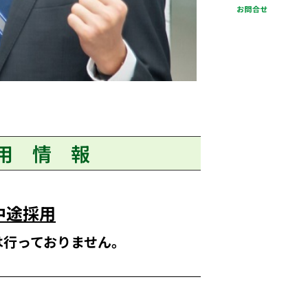
用 情 報
中途採用
は行っておりません。